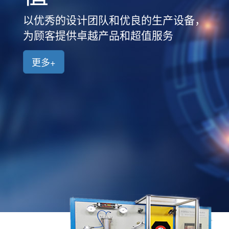
品
中
以优秀的设计团队和优良的生产设备，
心
为顾客提供卓越产品和超值服务
新
闻
更多+
中
心
客
户
案
例
人
才
招
聘
联
系
我