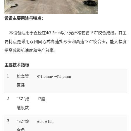
设备主要用途与特点：
本设备适用于直径在
Ф
3.5mm
以下光纤松套管“SZ”绞合成缆。其主
要特点是采用双团同心式高速扎纱头和高速“SZ”绞合头，能大幅度
提高成缆机速度和生产效率。
主要技术指标
1
松套管
Ф
1.5mm
～Ф
3.5mm
直径
2
“SZ”成
12股
缆股数
3
“SZ”绞
±8π-±18π
合角