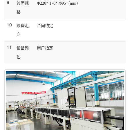
9
纱团规
Ф
220* 170*
Ф
95
（mm）
格
10
设备走
合同约定
向
11
设备颜
用户指定
色