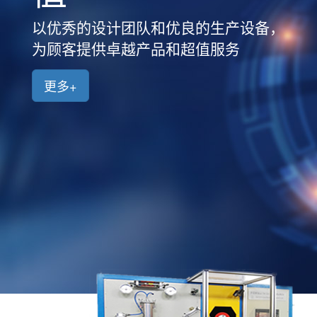
品
中
以优秀的设计团队和优良的生产设备，
心
为顾客提供卓越产品和超值服务
新
闻
更多+
中
心
客
户
案
例
人
才
招
聘
联
系
我