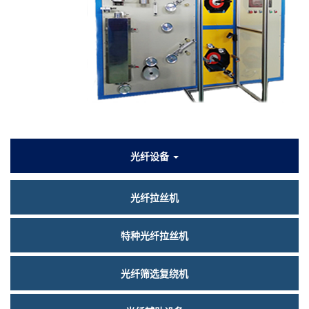
们
产
光纤设备
品
光纤拉丝机
中
心
特种光纤拉丝机
光纤筛选复绕机