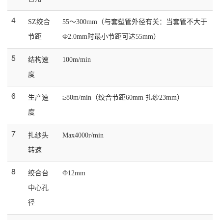
4
SZ
绞合
55
～
300mm
（与套塑管外径有关：当套管不大于
节距
Ф
2.0mm
时最小节距可达55mm）
5
结构速
100m/min
度
6
生产速
≥80m/min（绞合节距60mm 扎纱23mm）
度
7
扎纱头
Max4000r/min
转速
8
绞合台
Ф
12mm
中心孔
径