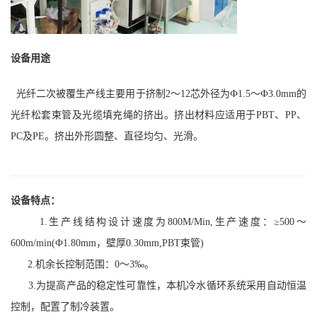
设备用途
光纤二次被覆生产线主要用于挤制2～12芯外径为Ф1.5～Ф3
.0
mm
的
光纤松套束管及光缆填充绳的挤出。挤出材料应适用于PBT、PP、
PC及PE。挤出外形圆整、直径均匀、光滑。
设备特点：
1.
生产线结构设计速度为800M/Min,生产速度：≥500～
600m/min(Ф1.80mm，壁厚0.30mm,PBT束管)
2.
机余长控制范围：0～3‰。
3.
为提高产品的稳定性可靠性，本机冷水循环系统采用自动恒温
控制，配置了制冷装置。