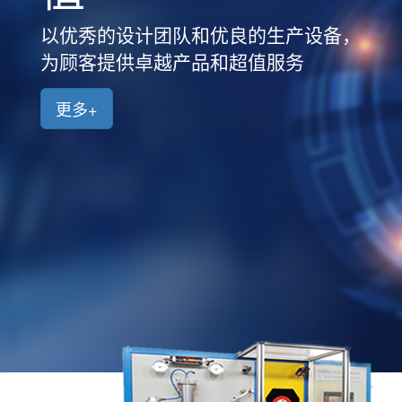
品
中
备，
以优秀的设计团队和优良的生产设
心
为顾客提供卓越产品和超值服务
新
闻
更多+
中
心
客
户
案
例
人
才
招
聘
联
系
我