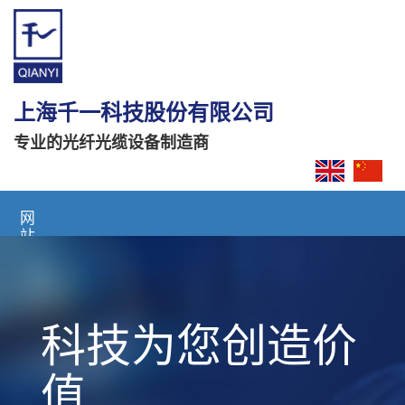
上海千一科技股份有限公司
专业的光纤光缆设备制造商
网
站
首
页
关
价
科技为您创造
于
我
们
值
产