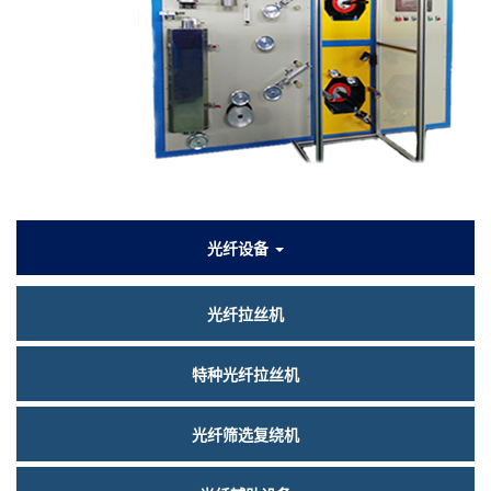
们
产
光纤设备
品
光纤拉丝机
中
心
特种光纤拉丝机
光纤筛选复绕机