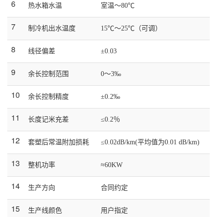
6
热水箱水温
室温～80℃
7
制冷机出水温度
15℃～25℃（可调）
8
线径偏差
±0.03
9
余长控制范围
0～3‰
10
余长控制精度
±0.2‰
11
长度记米充差
≤0.2％
12
套塑后常温附加损耗
≤0.02dB/km(平均值为0.01 dB/km)
13
整机功率
≈60KW
14
生产方向
合同约定
15
生产线颜色
用户指定