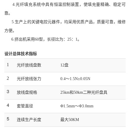
4.
光纤填充系统中具有恒温控制装置，使填充量精确、稳定可
靠。
5.
生产上的关键电控元器件，均采用优质产品，质量可靠，维修
方便。
6.
挤出机采用60型，长径比为：25：1。
设计总体技术指标
1
光纤放线盘数
12盘
2
光纤放线张力
0.4
～
1.5N
±0.05N
3
放线盘规格
25km和50km二种光纤盘具
4
套管直径
Φ1.5mm～Φ3.0mm
5
连续生产长度
最大50KM